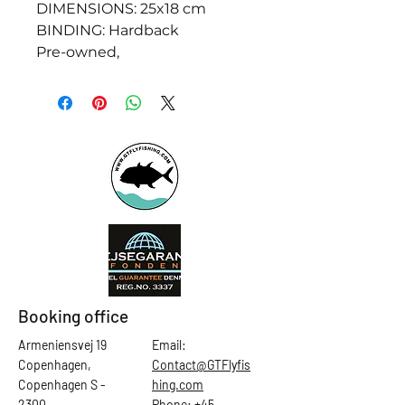
DIMENSIONS: 25x18 cm
BINDING: Hardback
Pre-owned,
Booking office
Armeniensvej 19
Email:
Copenhagen,
Contact@GTFlyfis
Copenhagen S -
hing.com
2300
Phone:
+45