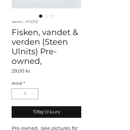
Varenr.: PO0113
Fisken, vandet &
verden (Steen
Ulnits) Pre-
owned,
Pris
29,00 kr.
Antal
*
Tilføj til kurv
Pre-owned, (
see pictures for