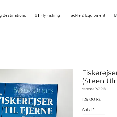
g Destinations
GT Fly Fishing
Tackle & Equipment
B
Fiskerejse
(Steen Ul
Varenr.: PO1018
Pris
129,00 kr.
Antal
*