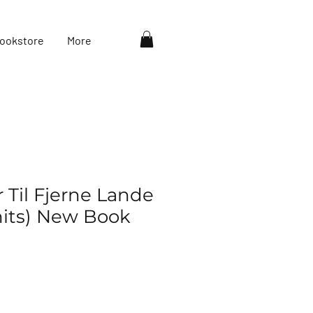
ookstore
More
r Til Fjerne Lande
nits) New Book