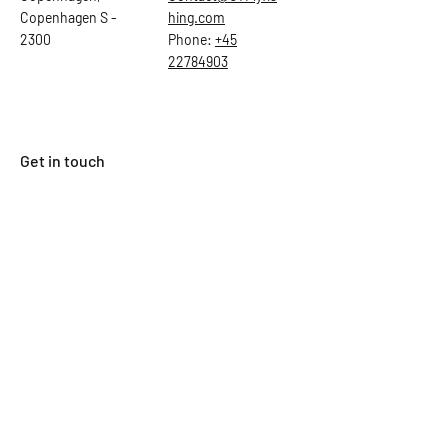
Copenhagen S -
hing.com
2300
Phone:
+45
22784903
Get in touch
First Name
Last Name
Email
Subject
Leave us a message...