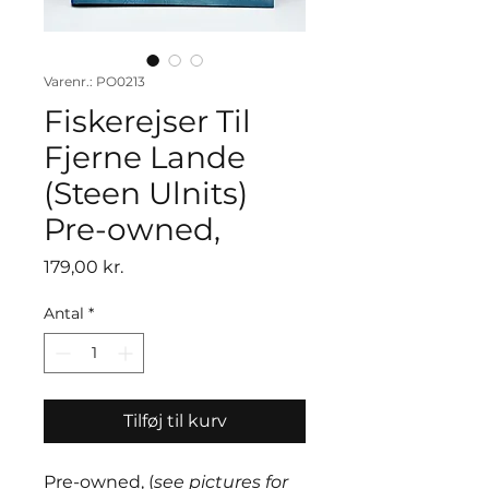
Varenr.: PO0213
Fiskerejser Til
Fjerne Lande
(Steen Ulnits)
Pre-owned,
Pris
179,00 kr.
Antal
*
Tilføj til kurv
Pre-owned, (
see pictures for