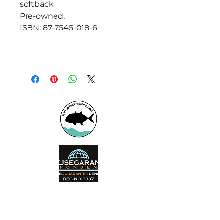
softback
Pre-owned,
ISBN: 87-7545-018-6
Booking office
Armeniensvej 19
Email: