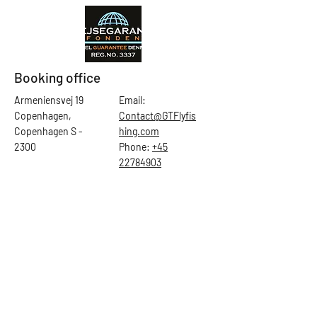
Booking office
Armeniensvej 19
Email:
Copenhagen,
Contact@GTFlyfis
Copenhagen S -
hing.com
2300
Phone:
+45
22784903
Get in touch
First Name
Last Name
Email
Subject