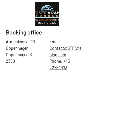
Booking office
Armeniensvej 19
Email:
Copenhagen,
Contact@GTFlyfis
Copenhagen S -
hing.com
2300
Phone:
+45
22784903
Get in touch
First Name
Last Name
Email
Subject