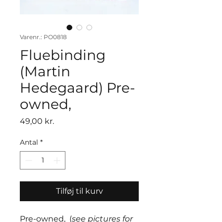
Varenr.: PO0818
Fluebinding
(Martin
Hedegaard) Pre-
owned,
Pris
49,00 kr.
Antal
*
Tilføj til kurv
Pre-owned, (
see pictures for