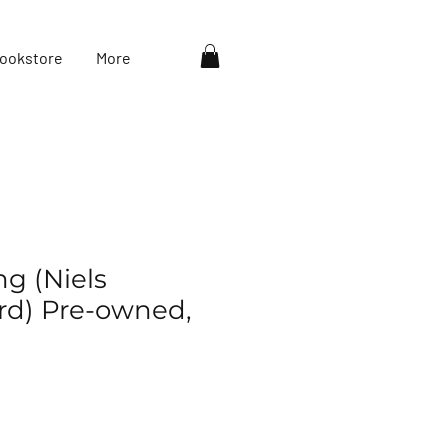
ookstore
More
g (Niels
rd) Pre-owned,