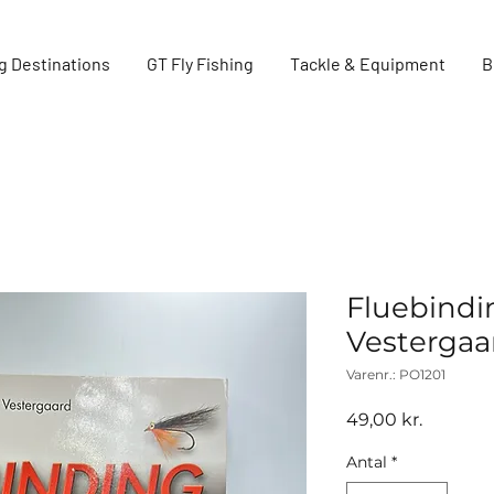
g Destinations
GT Fly Fishing
Tackle & Equipment
B
Fluebindin
Vestergaa
Varenr.: PO1201
Pris
49,00 kr.
Antal
*