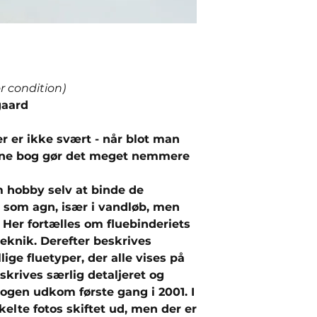
or condition)
gaard
er er ikke svært - når blot man
ne bog gør det meget nemmere
 hobby selv at binde de
 som agn, især i vandløb, men
 Her fortælles om fluebinderiets
teknik. Derefter beskrives
ige fluetyper, der alle vises på
eskrives særlig detaljeret og
. Bogen udkom første gang i 2001. I
lte fotos skiftet ud, men der er