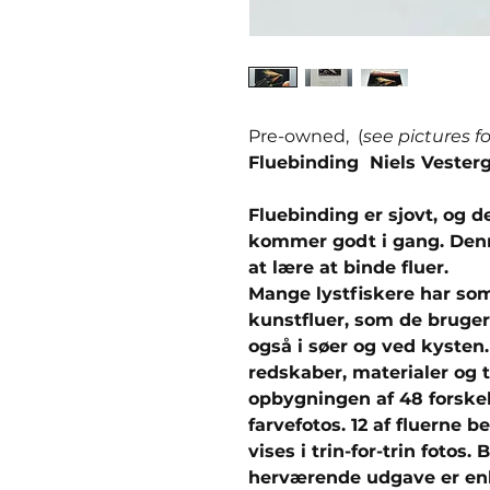
Pre-owned, (
see pictures f
Fluebinding Niels Vester
Fluebinding er sjovt, og d
kommer godt i gang. Den
at lære at binde fluer.
Mange lystfiskere har som
kunstfluer, som de bruger
også i søer og ved kysten.
redskaber, materialer og 
opbygningen af 48 forskell
farvefotos. 12 af fluerne b
vises i trin-for-trin fotos
herværende udgave er enke