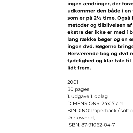
ingen ændringer, der for
udkommer den både i en 
som er på 2½ time. Også h
metoder og tilblivelsen af
ekstra der ikke er med i b
lang række bøger og en 
ingen dvd. Bøgerne bringer
Herværende bog og dvd m
tydelighed og klar tale ti
lidt frem.
2001
80 pages
1. udgave 1. oplag
DIMENSIONS: 24x17 cm
BINDING: Paperback / soft
Pre-owned,
ISBN: 87-91062-04-7