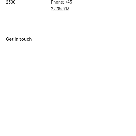
2300
Phone:
+45
22784903
Get in touch
First Name
Last Name
Email
Subject
Leave us a message...