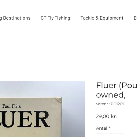
g Destinations
GT Fly Fishing
Tackle & Equipment
B
Fluer (Poul
owned,
Varenr.: PO1269
Pris
29,00 kr.
Antal
*