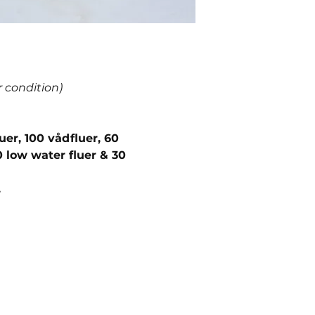
r condition)
er, 100 vådfluer, 60
0 low water fluer & 30
.