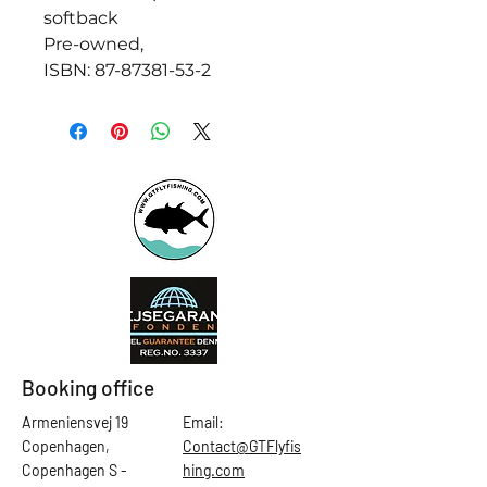
softback
Pre-owned,
ISBN: 87-87381-53-2
Booking office
Armeniensvej 19
Email:
Copenhagen,
Contact@GTFlyfis
Copenhagen S -
hing.com