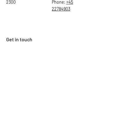
2300
Phone:
+45
22784903
Get in touch
First Name
Last Name
Email
Subject
Leave us a message...