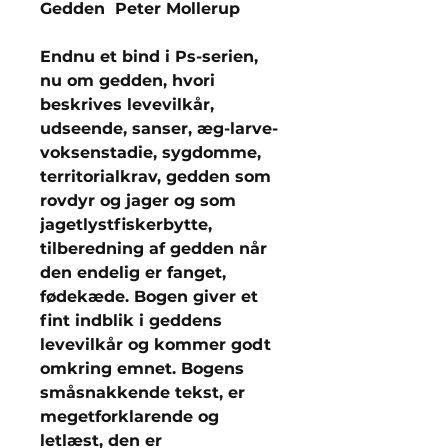
Gedden Peter Mollerup
Endnu et bind i Ps-serien,
nu om gedden, hvori
beskrives levevilkår,
udseende, sanser, æg-larve-
voksenstadie, sygdomme,
territorialkrav, gedden som
rovdyr og jager og som
jagetlystfiskerbytte,
tilberedning af gedden når
den endelig er fanget,
fødekæde. Bogen giver et
fint indblik i geddens
levevilkår og kommer godt
omkring emnet. Bogens
småsnakkende tekst, er
megetforklarende og
letlæst, den er