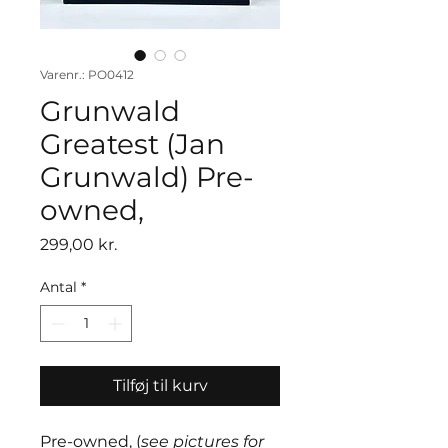
Varenr.: PO0412
Grunwald
Greatest (Jan
Grunwald) Pre-
owned,
Pris
299,00 kr.
Antal
*
Tilføj til kurv
Pre-owned, (
see pictures for