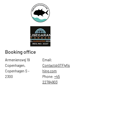
Booking office
Armeniensvej 19
Email:
Copenhagen,
Contact@GTFlyfis
Copenhagen S -
hing.com
2300
Phone:
+45
22784903
Get in touch