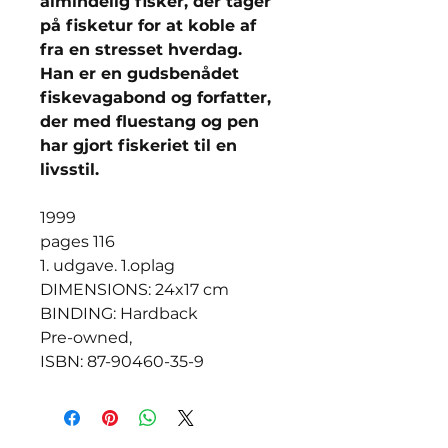
almindelig fisker, der tager
på fisketur for at koble af
fra en stresset hverdag.
Han er en gudsbenådet
fiskevagabond og forfatter,
der med fluestang og pen
har gjort fiskeriet til en
livsstil.
1999
pages 116
1. udgave. 1.oplag
DIMENSIONS: 24x17 cm
BINDING: Hardback
Pre-owned,
ISBN: 87-90460-35-9