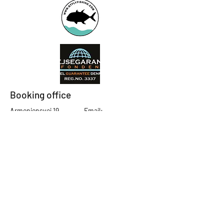
Booking office
Armeniensvej 19
Email:
Copenhagen,
Contact@GTFlyfis
Copenhagen S -
hing.com
2300
Phone:
+45
22784903
Get in touch