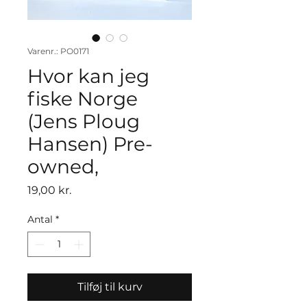
Varenr.: PO0171
Hvor kan jeg
fiske Norge
(Jens Ploug
Hansen) Pre-
owned,
Pris
19,00 kr.
Antal
*
Tilføj til kurv