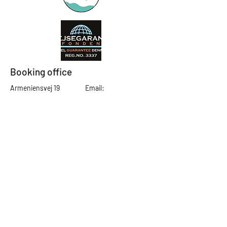
Booking office
Armeniensvej 19
Email:
Copenhagen,
Contact@GTFlyfis
Copenhagen S -
hing.com
2300
Phone:
+45
22784903
Get in touch
First Name
Last Name