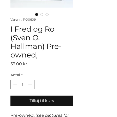
Varenr.: PO0609
I Fred og Ro
(Sven O.
Hallman) Pre-
owned,
Pris
59,00 kr.
Antal
*
Tilføj til kurv
Pre-owned, (
see pictures for