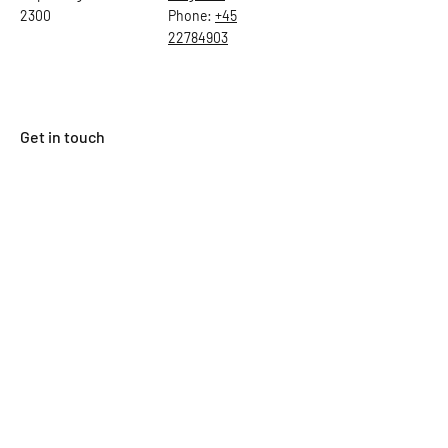
2300
Phone:
+45
22784903
Get in touch
First Name
Last Name
Email
Subject
Leave us a message...