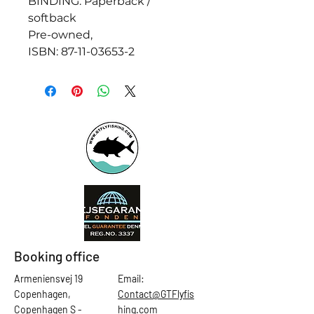
BINDING: Paperback /
softback
Pre-owned,
ISBN: 87-11-03653-2
Booking office
Armeniensvej 19
Email:
Copenhagen,
Contact@GTFlyfis
Copenhagen S -
hing.com