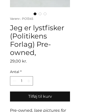
Varenr.: PO1345
Jeg er lystfisker
(Politikens
Forlag) Pre-
owned,
Pris
29,00 kr.
Antal
*
Tilføj til kurv
Pre-owned, (
see pictures for