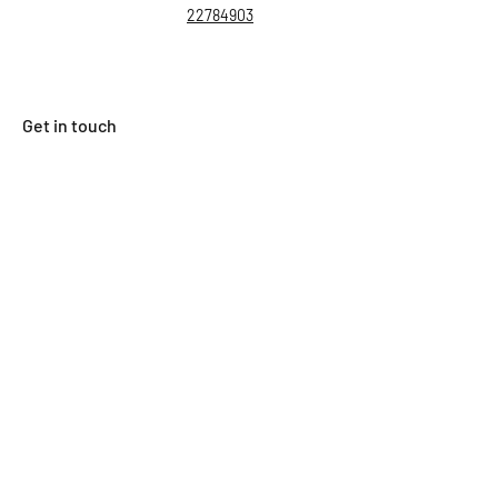
22784903
Get in touch
First Name
Last Name
Email
Subject
Leave us a message...