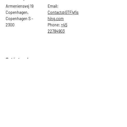
Armeniensvej 19
Email:
Copenhagen,
Contact@GTFlyfis
Copenhagen S -
hing.com
2300
Phone:
+45
22784903
Get in touch
First Name
Last Name
Email
Subject
Leave us a message...