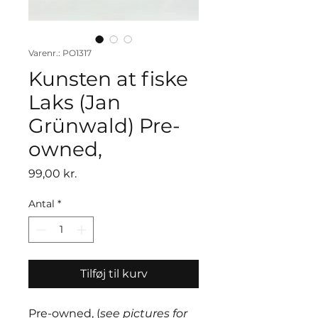
Varenr.: PO1317
Kunsten at fiske
Laks (Jan
Grünwald) Pre-
owned,
Pris
99,00 kr.
Antal
*
Tilføj til kurv
Pre-owned, (
see pictures for