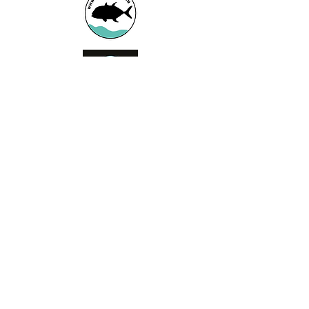
Booking office
Armeniensvej 19
Email:
Copenhagen,
Contact@GTFlyfis
Copenhagen S -
hing.com
2300
Phone:
+45
22784903
Get in touch
First Name
Last Name