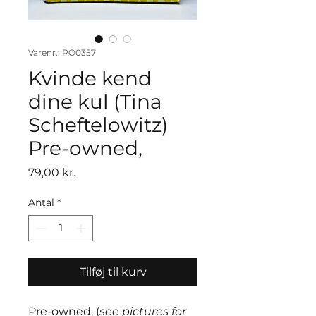
Varenr.: PO0357
Kvinde kend
dine kul (Tina
Scheftelowitz)
Pre-owned,
Pris
79,00 kr.
Antal
*
Tilføj til kurv
Pre-owned, (
see pictures for