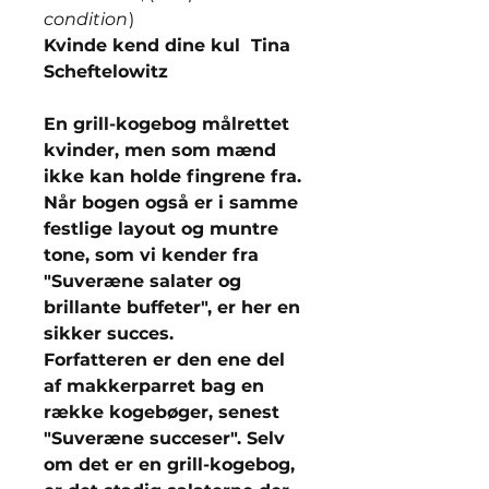
condition
)
Kvinde kend dine kul Tina
Scheftelowitz
En grill-kogebog målrettet
kvinder, men som mænd
ikke kan holde fingrene fra.
Når bogen også er i samme
festlige layout og muntre
tone, som vi kender fra
"Suveræne salater og
brillante buffeter", er her en
sikker succes.
Forfatteren er den ene del
af makkerparret bag en
række kogebøger, senest
"Suveræne succeser". Selv
om det er en grill-kogebog,