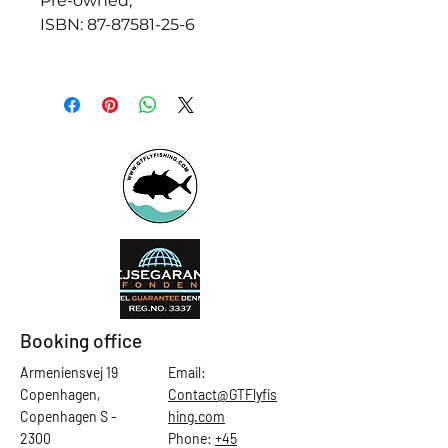
Pre-owned,
ISBN: 87-87581-25-6
Booking office
Armeniensvej 19
Email:
Copenhagen,
Contact@GTFlyfis
Copenhagen S -
hing.com
2300
Phone:
+45