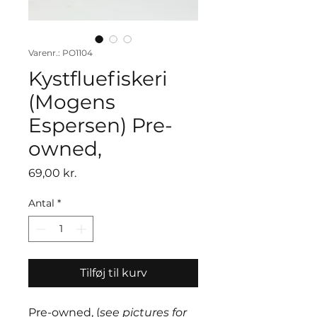
Varenr.: PO1104
Kystfluefiskeri
(Mogens
Espersen) Pre-
owned,
Pris
69,00 kr.
Antal
*
Tilføj til kurv
Pre-owned, (
see pictures for