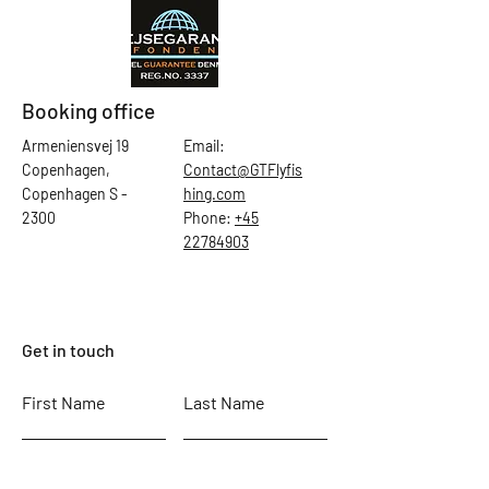
Booking office
Armeniensvej 19
Email:
Copenhagen,
Contact@GTFlyfis
Copenhagen S -
hing.com
2300
Phone:
+45
22784903
Get in touch
First Name
Last Name
Email
Subject