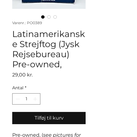
Varenr.: PO0389
Latinamerikansk
e Strejftog (Jysk
Rejsebureau)
Pre-owned,
Pris
29,00 kr.
Antal
*
Tilføj til kurv
Pre-owned, (
see pictures for