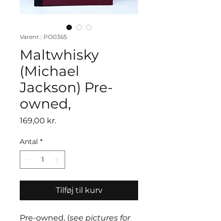
Varenr.: PO0365
Maltwhisky
(Michael
Jackson) Pre-
owned,
Pris
169,00 kr.
Antal
*
Tilføj til kurv
Pre-owned, (
see pictures for