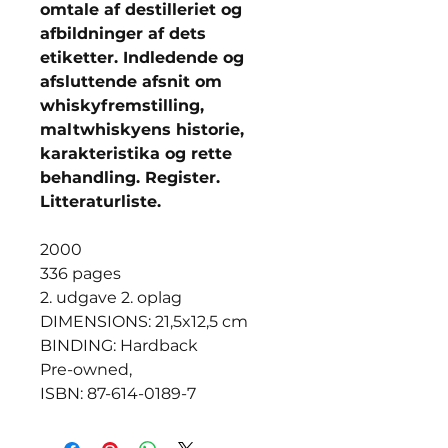
omtale af destilleriet og
afbildninger af dets
etiketter. Indledende og
afsluttende afsnit om
whiskyfremstilling,
maltwhiskyens historie,
karakteristika og rette
behandling. Register.
Litteraturliste.
2000
336 pages
2. udgave 2. oplag
DIMENSIONS: 21,5x12,5 cm
BINDING: Hardback
Pre-owned,
ISBN: 87-614-0189-7