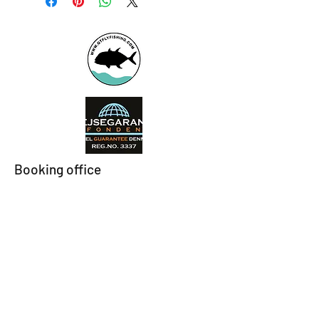
Booking office
Armeniensvej 19
Email:
Copenhagen,
Contact@GTFlyfis
Copenhagen S -
hing.com
2300
Phone:
+45
22784903