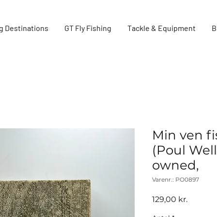
g Destinations
GT Fly Fishing
Tackle & Equipment
B
Min ven f
(Poul Well
owned,
Varenr.: PO0897
Pris
129,00 kr.