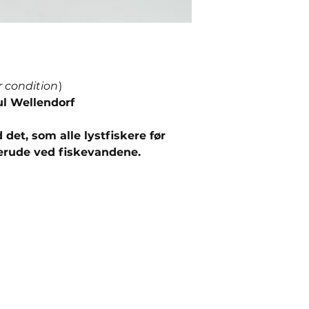
r condition
)
l Wellendorf
det, som alle lystfiskere før
derude ved fiskevandene.