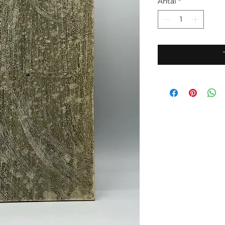
Antal
*