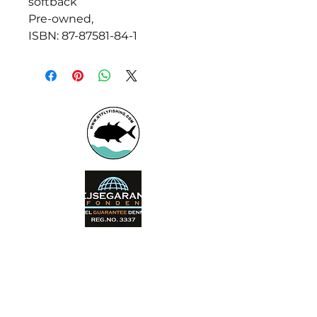
softback
Pre-owned,
ISBN: 87-87581-84-1
Booking office
Armeniensvej 19
Email:
Copenhagen,
Contact@GTFlyfis
Copenhagen S -
hing.com
2300
Phone:
+45