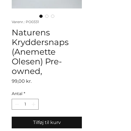
Varenr.: PO0331
Naturens
Kryddersnaps
(Anemette
Olesen) Pre-
owned,
Pris
99,00 kr.
Antal
*
Tilføj til kurv