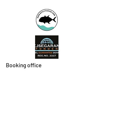
Booking office
Armeniensvej 19
Email:
Copenhagen,
Contact@GTFlyfis
Copenhagen S -
hing.com
2300
Phone:
+45
22784903
Get in touch