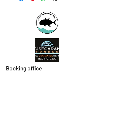
Booking office
Armeniensvej 19
Email:
Copenhagen,
Contact@GTFlyfis
Copenhagen S -
hing.com
2300
Phone:
+45
22784903