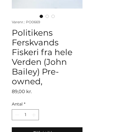
Varenr.: PO0669
Politikens
Ferskvands
Fiskeri fra hele
Verden (John
Bailey) Pre-
owned,
Pris
89,00 kr.
Antal
*