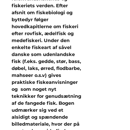
fiskeriets verden. Efter
afsnit om fiskebiologi og
byttedyr følger
hovedkapitlerne om fiskeri
efter rovfisk, ædelfisk og
medefiskeri. Under den
enkelte fiskeart af såvel
danske som udenlandske
fisk (f.eks. gedde, stør, bass,
døbel, laks, ørred, flodbarbe,
mahseer o.s.v) gives
praktiske fiskeanvisninger
og  som noget nyt 
teknikker for genudsætning
af de fangede fisk. Bogen
udmærker sig ved et
alsidigt og spændende
billedmateriale, hvor der på