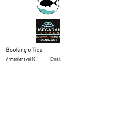
Booking office
Armeniensvej 19
Email:
Copenhagen,
Contact@GTFlyfis
Copenhagen S -
hing.com
2300
Phone:
+45
22784903
Get in touch
First Name
Last Name