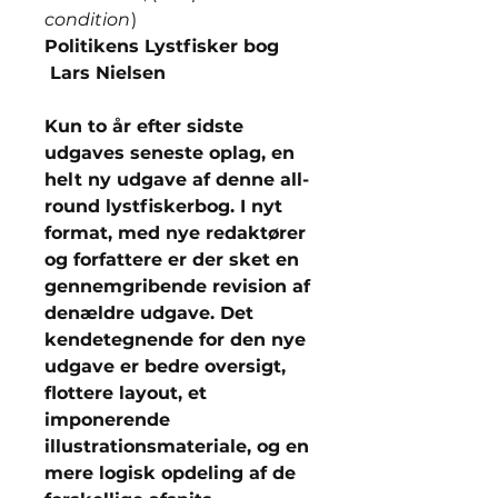
condition
)
Politikens Lystfisker bog
Lars Nielsen
Kun to år efter sidste
udgaves seneste oplag, en
helt ny udgave af denne all-
round lystfiskerbog. I nyt
format, med nye redaktører
og forfattere er der sket en
gennemgribende revision af
denældre udgave. Det
kendetegnende for den nye
udgave er bedre oversigt,
flottere layout, et
imponerende
illustrationsmateriale, og en
mere logisk opdeling af de