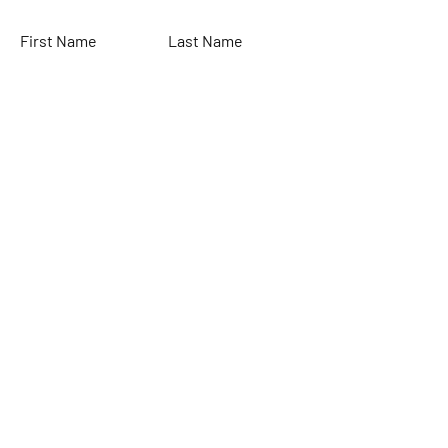
First Name
Last Name
Email
Subject
Leave us a message...
Submit