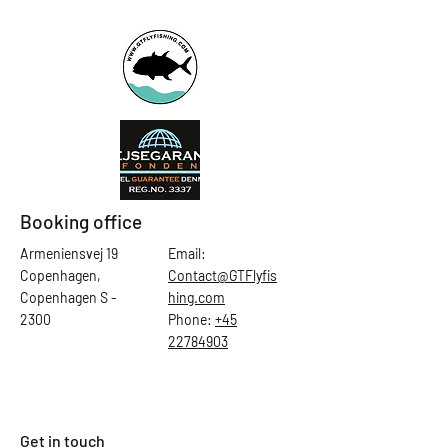
Booking office
Armeniensvej 19
Email:
Copenhagen,
Contact@GTFlyfis
Copenhagen S -
hing.com
2300
Phone:
+45
22784903
Get in touch