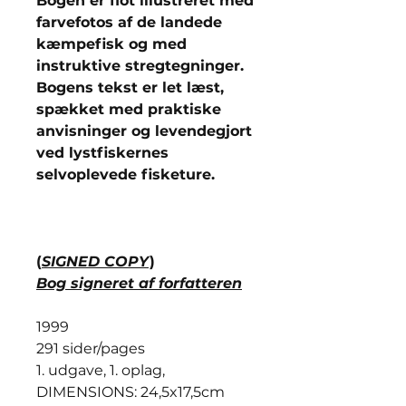
Bogen er flot illustreret med
farvefotos af de landede
kæmpefisk og med
instruktive stregtegninger.
Bogens tekst er let læst,
spækket med praktiske
anvisninger og levendegjort
ved lystfiskernes
selvoplevede fisketure.
(
SIGNED COPY
)
Bog signeret af forfatteren
1999
291 sider/pages
1. udgave, 1. oplag,
DIMENSIONS: 24,5x17,5cm