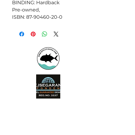
BINDING: Hardback
Pre-owned,
ISBN: 87-90460-20-0
Booking office
Armeniensvej 19
Email:
Copenhagen,
Contact@GTFlyfis
Copenhagen S -
hing.com
2300
Phone:
+45