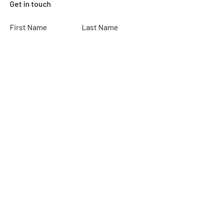
Get in touch
First Name
Last Name
Email
Subject
Leave us a message...
Submit