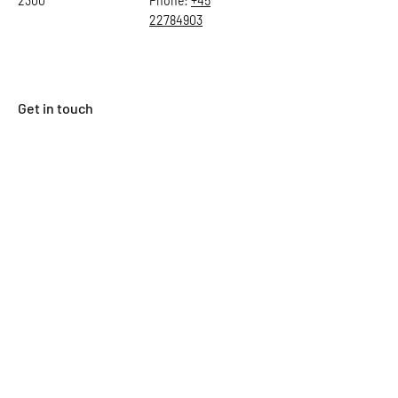
2300
Phone:
+45
22784903
Get in touch
First Name
Last Name
Email
Subject
Leave us a message...